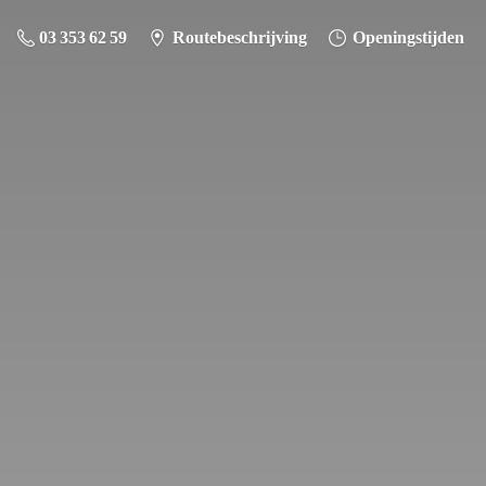
03 353 62 59
Routebeschrijving
Openingstijden