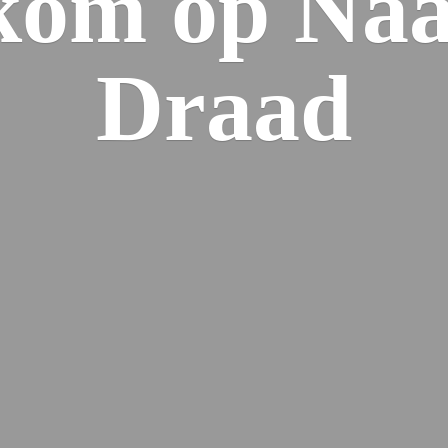
kom op Naa
Draad